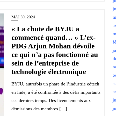
j
j
m
MAI 30, 2024
a
« La chute de BYJU a
m
commencé quand… » L’ex-
f
PDG Arjun Mohan dévoile
j
ce qui n’a pas fonctionné au
d
sein de l’entreprise de
n
technologie électronique
o
s
BYJU, autrefois un phare de l’industrie edtech
a
en Inde, a été confrontée à des défis importants
j
ces derniers temps. Des licenciements aux
j
démissions des membres […]