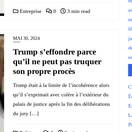
m
a
Entreprise
0
3 min read
m
f
j
MAI 30, 2024
d
Trump s’effondre parce
n
qu’il ne peut pas truquer
son propre procès
Trump était à la limite de l’incohérence alors
C
qu’il s’exprimait avec colère à l’extérieur du
É
palais de justice après la fin des délibérations
E
du jury […]
L
P