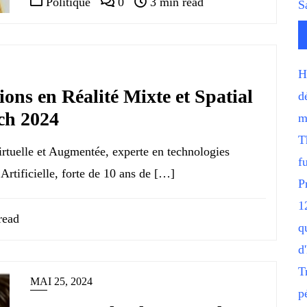
Politique
0
3 min read
S
H
ions en Réalité Mixte et Spatial
d
ch 2024
m
T
irtuelle et Augmentée, experte en technologies
f
Artificielle, forte de 10 ans de […]
P
1
read
q
d
T
MAI 25, 2024
p