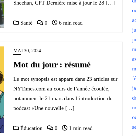
d
Sheehan, CPT Dernière mise à jour le 28 […]
o
a
Santé
0
6 min read
j
j
m
MAI 30, 2024
a
Mot du jour : résumé
m
f
Le mot synopsis est apparu dans 23 articles sur
j
NYTimes.com au cours de l’année écoulée,
d
notamment le 21 mars dans l’introduction du
n
podcast «Une nouvelle […]
o
s
Éducation
0
1 min read