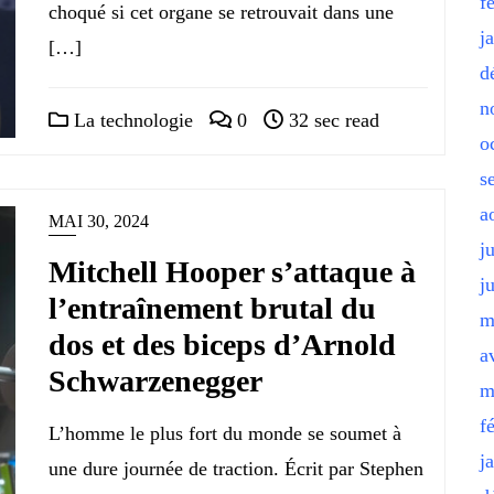
f
choqué si cet organe se retrouvait dans une
j
[…]
d
n
La technologie
0
32 sec read
o
s
a
MAI 30, 2024
j
Mitchell Hooper s’attaque à
j
l’entraînement brutal du
m
dos et des biceps d’Arnold
a
Schwarzenegger
m
f
L’homme le plus fort du monde se soumet à
j
une dure journée de traction. Écrit par Stephen