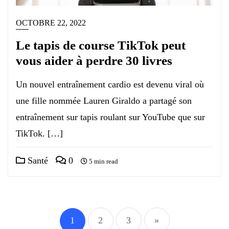
OCTOBRE 22, 2022
Le tapis de course TikTok peut
vous aider à perdre 30 livres
Un nouvel entraînement cardio est devenu viral où
une fille nommée Lauren Giraldo a partagé son
entraînement sur tapis roulant sur YouTube que sur
TikTok. […]
Santé
0
5 min read
Pagination
1
2
3
»
des