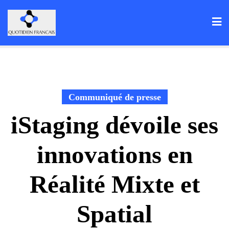
Skip
to
content
Communiqué de presse
iStaging dévoile ses
innovations en
Réalité Mixte et
Spatial