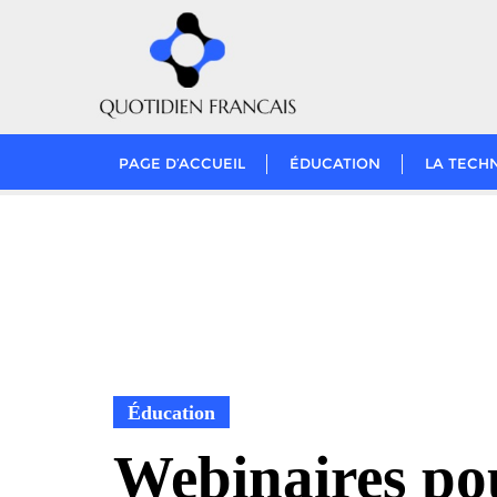
Skip
to
content
PAGE D’ACCUEIL
ÉDUCATION
LA TECH
Éducation
Webinaires po