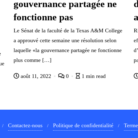
gouvernance partagée ne
d
fonctionne pas
a
Le Sénat de la faculté de la Texas A&M College
R
a approuvé cette semaine une résolution selon
e
laquelle «la gouvernance partagée ne fonctionne
d
e
plus comme […]
p
ue
août 11, 2022
0
1 min read
Contactez-nous
Politique de confidentialité
Termes