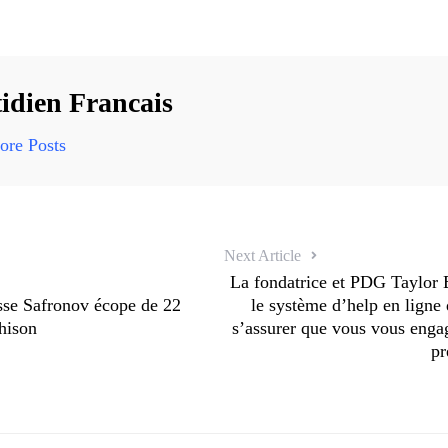
idien Francais
re Posts
Next Article
La fondatrice et PDG Taylor 
usse Safronov écope de 22
le système d’help en ligne 
ahison
s’assurer que vous vous engag
pr