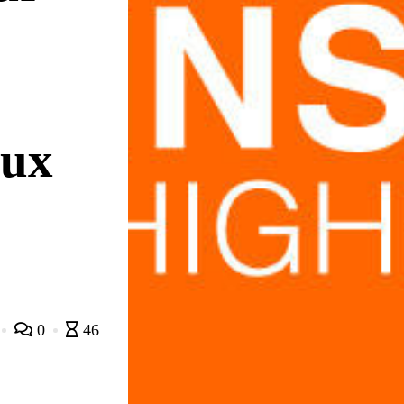
eux
0
46