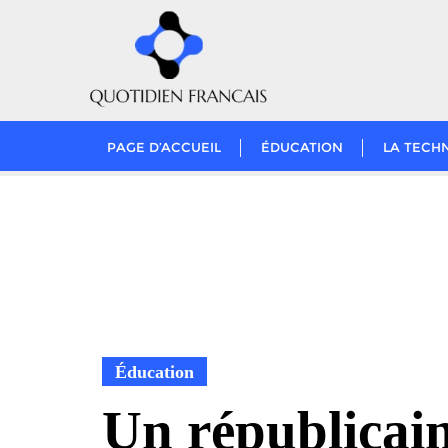
Skip
to
content
PAGE D’ACCUEIL
ÉDUCATION
LA TECH
Éducation
Un républicai