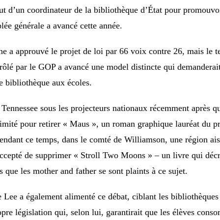
ut d’un coordinateur de la bibliothèque d’État pour promouvoir
lée générale a avancé cette année.
 a approuvé le projet de loi par 66 voix contre 26, mais le t
trôlé par le GOP a avancé une model distincte qui demanderai
de bibliothèque aux écoles.
le Tennessee sous les projecteurs nationaux récemment après qu
ité pour retirer « Maus », un roman graphique lauréat du pri
endant ce temps, dans le comté de Williamson, une région aisé
ccepté de supprimer « Stroll Two Moons » – un livre qui décri
que les mother and father se sont plaints à ce sujet.
 Lee a également alimenté ce débat, ciblant les bibliothèques 
ropre législation qui, selon lui, garantirait que les élèves con