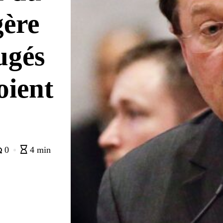
gère
jugés
oient
0
4 min