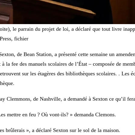
ite), le parrain du projet de loi, a déclaré que tout livre inapp
ress, fichier
 Sexton, de Bean Station, a présenté cette semaine un amende
ait à la fee des manuels scolaires de l’État – composée de m
 retrouvent sur les étagères des bibliothèques scolaires. . Les é
thèque.
y Clemmons, de Nashville, a demandé à Sexton ce qu’il ferait
 Les mettre en feu ? Où vont-ils? » demanda Clemons.
es brûlerais », a déclaré Sexton sur le sol de la maison.