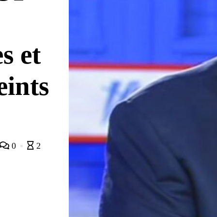
s et
eints
0
2