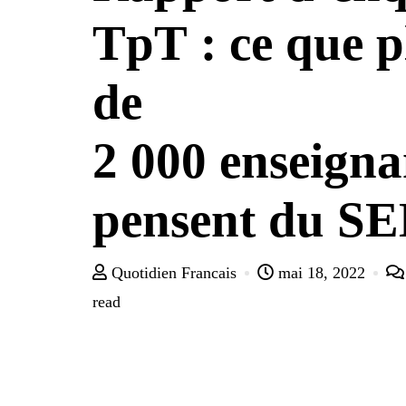
TpT : ce que p
de
2 000 enseigna
pensent du S
Quotidien Francais
mai 18, 2022
read