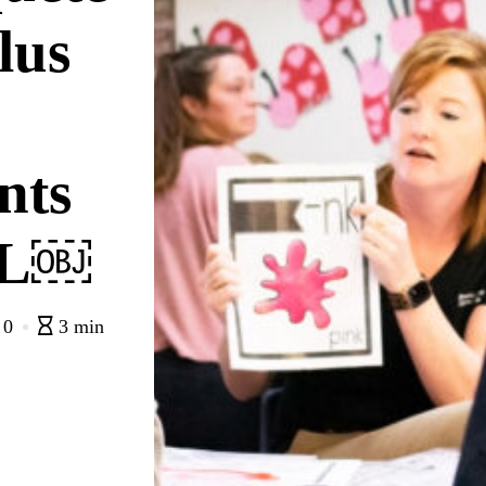
lus
nts
EL￼
0
3 min