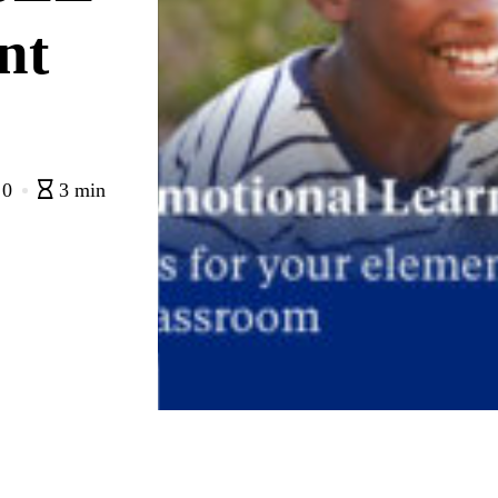
nt
0
3 min