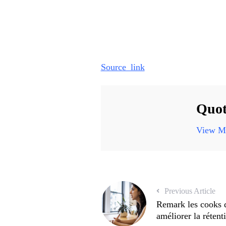
Source_link
Quot
View Mo
Previous Article
Remark les cooks 
améliorer la rétent