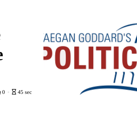
e
e
0
45 sec