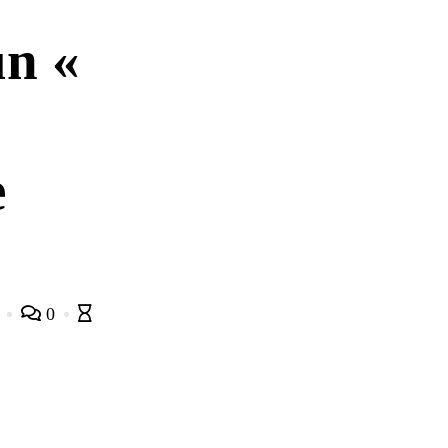
un «
e
3
0