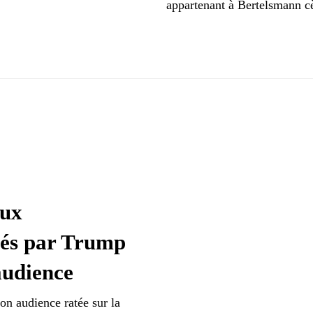
appartenant à Bertelsmann cè
aux
yés par Trump
audience
on audience ratée sur la