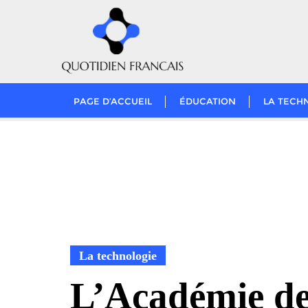
Skip
to
content
PAGE D’ACCUEIL
ÉDUCATION
LA TECH
La technologie
L’Académie d