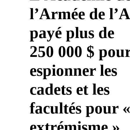
l’Armée de l’A
payé plus de
250 000 $ pou
espionner les
cadets et les
facultés pour 
extrémisme »