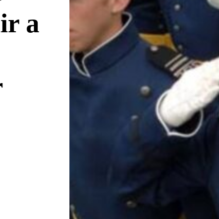
ir a
r
«