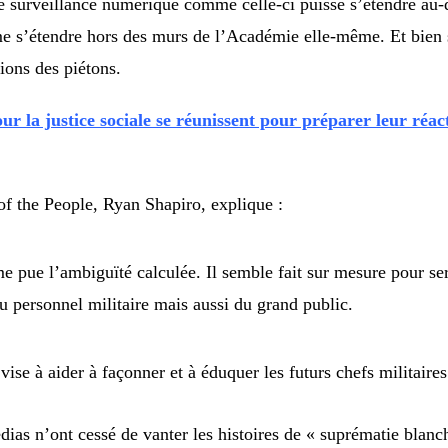
 surveillance numérique comme celle-ci puisse s’étendre au-de
e s’étendre hors des murs de l’Académie elle-même. Et bien sû
ions des piétons.
ur la justice sociale se réunissent pour préparer leur réa
of the People, Ryan Shapiro, explique :
 pue l’ambiguïté calculée. Il semble fait sur mesure pour ser
u personnel militaire mais aussi du grand public.
se à aider à façonner et à éduquer les futurs chefs militair
dias n’ont cessé de vanter les histoires de « suprématie blanc