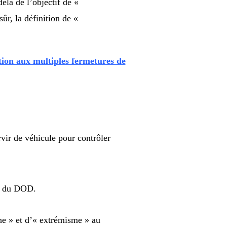
là de l’objectif de «
r, la définition de «
ction aux multiples fermetures de
vir de véhicule pour contrôler
es du DOD.
he » et d’« extrémisme » au