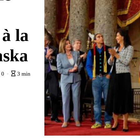
à la
aska
0
3 min