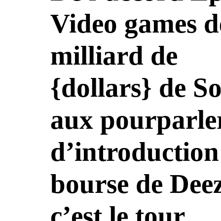
Video games d
milliard de
{dollars} de S
aux pourparle
d’introduction
bourse de Deez
c’est le tour