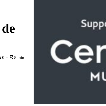
 de
0
5 min