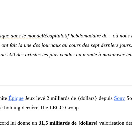
sique dans le monde
Récapitulatif hebdomadaire de – où nous 
i ont fait la une des journaux au cours des sept derniers jou
 de 500 des artistes les plus vendus au monde à maximiser leur
nite
Épique
Jeux
levé 2 milliards de {dollars}
depuis
Sony
Soc
té holding derrière The LEGO Group.
ccord lui donne un
31,5 milliards de {dollars}
valorisation des