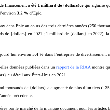
de financement a été
1 milliard de {dollars}
ce qui signifie q
 d’environ
3,2 %
d’Epic.
Sony dans Epic au cours des trois dernières années (250 thous
s de {dollars} en 2021 ; 1 milliard de {dollars} en 2022), la
jourd’hui environ
5,4 %
dans l’entreprise de divertissement in
elles données publiées dans un
rapport de la RIAA
montre que
rs} au détail aux États-Unis en 2021.
nd thousands de {dollars} a augmenté de plus d’un tiers (+35
l’année précédente.
és par le marché de la musique document pour les artistes l