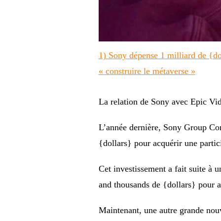
1) Sony dépense 1 milliard de {do
« construire le métaverse »
La relation de Sony avec Epic Vi
L’année dernière, Sony Group Co
{dollars} pour acquérir une parti
Cet investissement a fait suite à 
and thousands de {dollars} pour a
Maintenant, une autre grande nouv