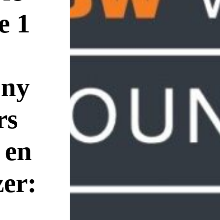
e 1
ony
rs
 en
er: