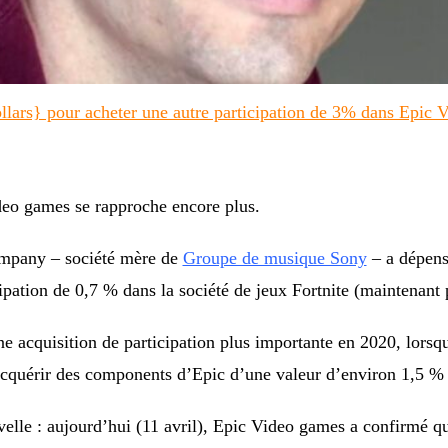
llars} pour acheter une autre participation de 3% dans Epic 
deo games se rapproche encore plus.
mpany – société mère de
Groupe de musique Sony
– a dépens
cipation de 0,7 % dans la société de jeux Fortnite (maintenan
une acquisition de participation plus importante en 2020, lor
cquérir des components d’Epic d’une valeur d’environ 1,5 % d
elle : aujourd’hui (11 avril), Epic Video games a confirmé q