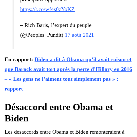
https://t.co/wf4s0zYoKZ
– Rich Baris, l’expert du peuple
(@Peoples_Pundit)
17 août 2021
En rapport:
Biden a dit à Obama qu’il avait raison et
que Barack avait tort après la perte d’Hillary en 2016
– « Les gens ne l’aiment tout simplement pas » :
rapport
Désaccord entre Obama et
Biden
Les désaccords entre Obama et Biden remonteraient à