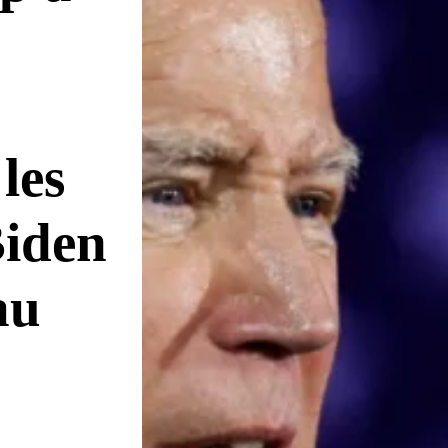
les
Biden
au