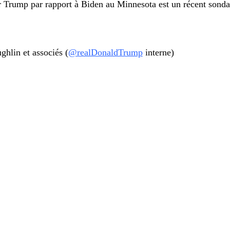
er Trump par rapport à Biden au Minnesota est un récent son
in et associés (
@realDonaldTrump
interne)