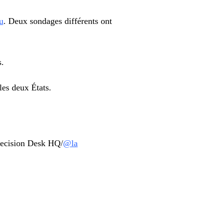
u
. Deux sondages différents ont
s.
es deux États.
Decision Desk HQ/
@la