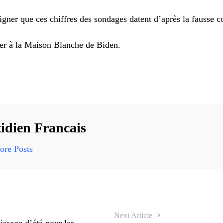
ligner que ces chiffres des sondages datent d’après la fausse
ner à la Maison Blanche de Biden.
idien Francais
re Posts
Next Article
issage d’été pour les